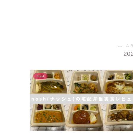
― A
20
Food