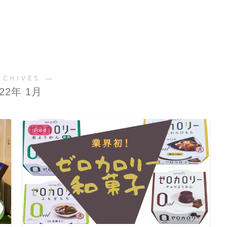
RCHIVES ―
022年 1月
Food