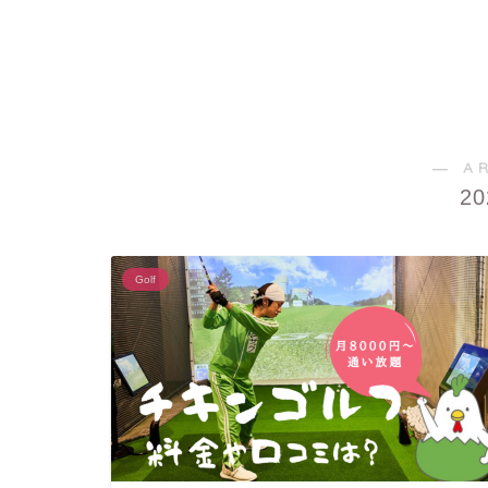
― A
2
Golf