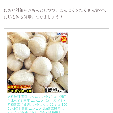
におい対策をきちんとしつつ、にんにくをたくさん食べて
お肌も体も健康になりましょう！
送料無料 青森 にんにく バラ1キロ中国産
と比べて！国産 ニンニク 福地ホワイト六
片種青森『厳選』バラにんにく1キロ【50
0g×2個】青森 ニンニク 1kg青森県産 に
んにく バラ 剥けなし【税込1980円】