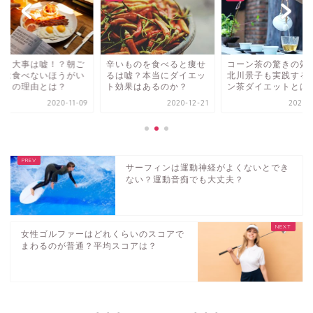
食＝大事は嘘！？朝ご
辛いものを食べると痩せ
コーン茶の驚きの効
んは食べないほうがい
るは嘘？本当にダイエッ
北川景子も実践する
驚きの理由とは？
ト効果はあるのか？
ン茶ダイエットとは
2020-11-09
2020-12-21
2021-0
サーフィンは運動神経がよくないとでき
ない？運動音痴でも大丈夫？
女性ゴルファーはどれくらいのスコアで
まわるのが普通？平均スコアは？