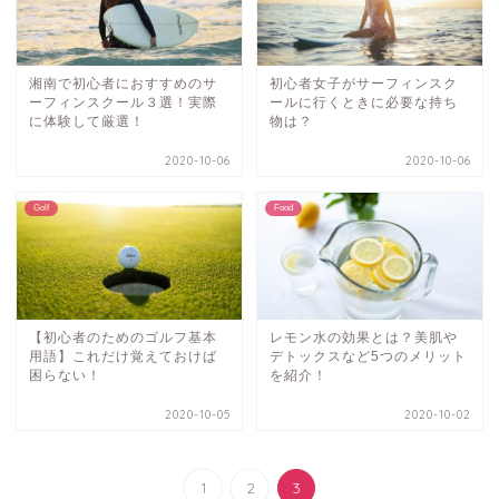
湘南で初心者におすすめのサ
初心者女子がサーフィンスク
ーフィンスクール３選！実際
ールに行くときに必要な持ち
に体験して厳選！
物は？
2020-10-06
2020-10-06
Golf
Food
【初心者のためのゴルフ基本
レモン水の効果とは？美肌や
用語】これだけ覚えておけば
デトックスなど5つのメリット
困らない！
を紹介！
2020-10-05
2020-10-02
1
2
3