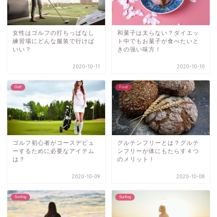
女性はゴルフの打ちっぱなし
和菓子は太らない？ダイエッ
練習場にどんな服装で行けば
ト中でもお菓子が食べたいと
いい？
きの強い味方！
2020-10-11
2020-10-10
Golf
Food
ゴルフ初心者がコースデビュ
グルテンフリーとは？グルテ
ーするために必要なアイテム
ンフリーが体にもたらす４つ
は？
のメリット！
2020-10-09
2020-10-08
Surfing
Surfing